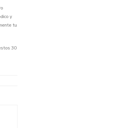
ro
dico y
rmente tu
 estos 30