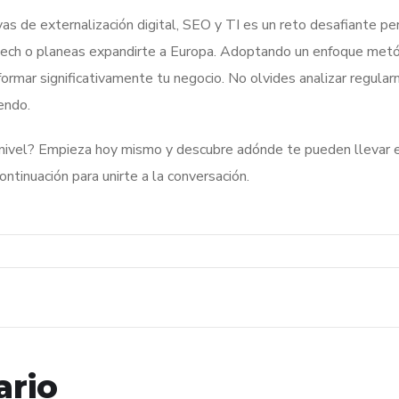
as de externalización digital, SEO y TI es un reto desafiante pe
kech o planeas expandirte a Europa. Adoptando un enfoque metó
rmar significativamente tu negocio. No olvides analizar regula
endo.
e nivel? Empieza hoy mismo y descubre adónde te pueden llevar
ntinuación para unirte a la conversación.
ario