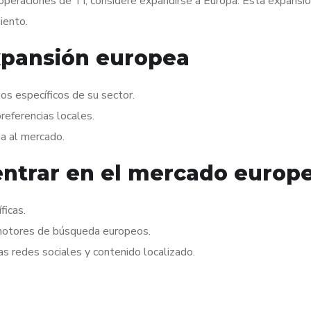
s operaciones de TI, considere expandirse a Europa. Esta expansi
iento.
xpansión europea
s específicos de su sector.
referencias locales.
da al mercado.
a entrar en el mercado europ
ficas.
s motores de búsqueda europeos.
as redes sociales y contenido localizado.