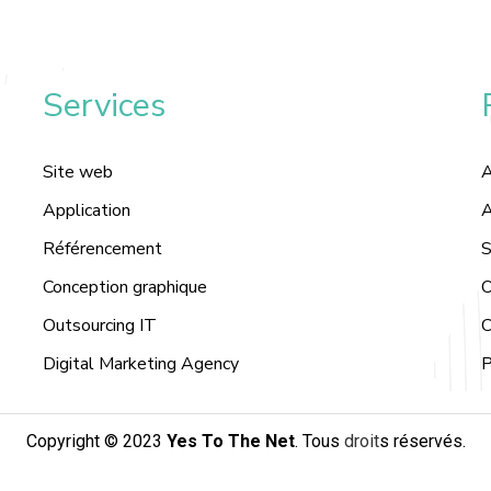
Services
Site web
A
Application
A
Référencement
S
Conception graphique
O
Outsourcing IT
C
Digital Marketing Agency
P
Copyright © 2023
Yes To The Net
. Tous
droit
s réservés
.