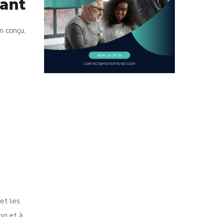
ant
n conçu,
 et les
ng et à