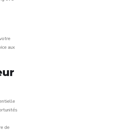
 votre
vice aux
eur
entielle
ortunités
re de