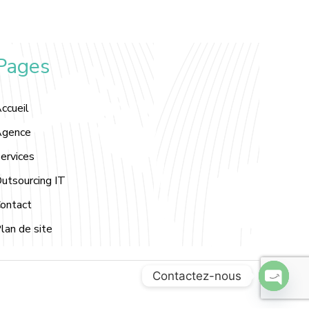
Pages
ccueil
gence
ervices
utsourcing IT
ontact
lan de site
Contactez-nous
O