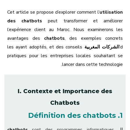
Cet article se propose d’explorer comment l’
utilisation
des chatbots
peut transformer et améliorer
l’expérience client au Maroc. Nous examinerons les
avantages des
chatbots
, des exemples concrets
d’
الشركات المغربية
les ayant adoptés, et des conseils
pratiques pour les entreprises locales souhaitant se
lancer dans cette technologie.
I. Contexte et Importance des
Chatbots
1. Définition des chatbots
ال
chatbots
sont des programmes informatiques