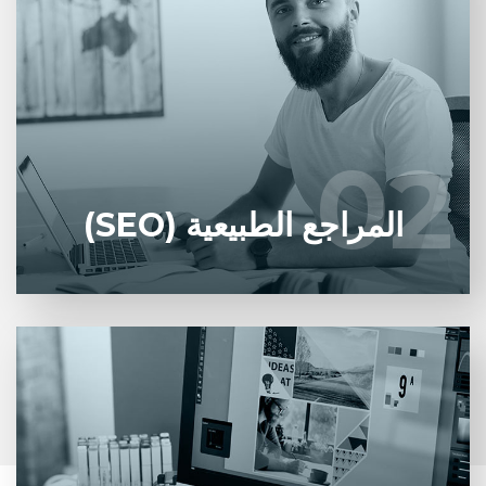
نحن قادرون على تحسين ظهورك على الإنترنت لجذب
حركة المرور المؤهلة وتعزيز أدائك التسويقي.
02
02
يتعلم أكثر
المراجع الطبيعية (SEO)
مصممينا ذوي الخبرة قادرون على فهم أفكارك ونقل