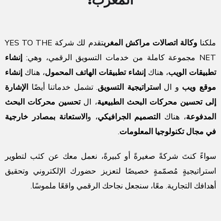
ملكنا
وكالة اتصالات مراكش المغرب
تقدم لك شركة YES TO THE
NET مجموعة كاملة من خدمات التسويق الرقمي، وهي:
إنشاء
تطبيقات الويب
، هناك
إنشاء تطبيقات الهاتف المحمول
، هناك
إنشاء
موقع ويب
و ال
استراتيجية التسويق
.
تشمل خدماتنا أيضًا
الإشارة
إلى تحسين محركات البحث الطبيعية
، ال
تحسين محركات البحث
المدفوعة
، هناك
التصميم الجرافيكي
، و
الاستعانة بمصادر خارجية
في مجال تكنولوجيا المعلومات
.
سواءً كنتَ شركةً صغيرةً أو كبيرةً، نعمل معك عن كثب لتطوير
استراتيجيةٍ مُصمّمةٍ خصيصًا لتعزيز حضورك الإلكتروني وتحقيق
أهدافك التجارية. معًا، سنجعل نجاحك الرقمي واقعًا ملموسًا.