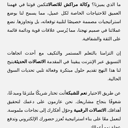
ما الذي يميزنا؟
وكالة مراكش للاتصالات
تكمن قوتنا في فهمنا
العميق للاحتياجات الخاصة لكل عميل، مما يسمح لنا بوضع
استراتيجيات مصممة خصيصًا لتلبية توقعاته، بل وتجاوزها. نضع
عملائنا في صميم نهجنا، مما يُرسي علاقات قوية ودائمة قائمة
على الثقة والشفافية.
إن التزامنا بالتعلم المستمر والتكيف مع أحدث اتجاهات
التسويق عبر الإنترنت يبقينا في المقدمة
الاتصالات الحديثة
يتيح
لنا هذا النهج تقديم حلول مبتكرة وفعالة تلبي تحديات السوق
الحالية.
عن طريق الاختيار
نعم للشبكة
أنت تختار شريكًا ملتزمًا ومبدعًا،
شغوفًا بنجاح مشاريعك. نحن عازمون على دعمك لتحقيق
أهدافك.
الاتصالات الرقمية
وحوّل أفكارك إلى نجاحات ملموسة.
لنعمل معًا على بناء استراتيجية تُعزز حضورك الإلكتروني وتدفع
عجلة نمو أعمالك.