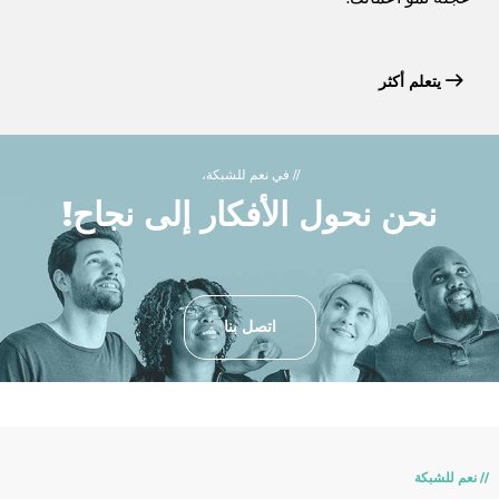
يتعلم أكثر
// في نعم للشبكة،
نحن نحول الأفكار إلى نجاح!
اتصل بنا
// نعم للشبكة